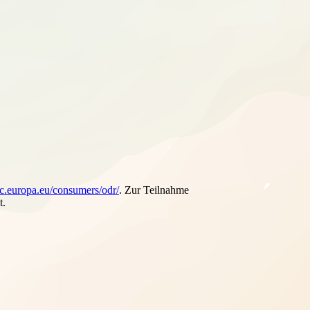
/ec.europa.eu/consumers/odr/
. Zur Teilnahme
t.