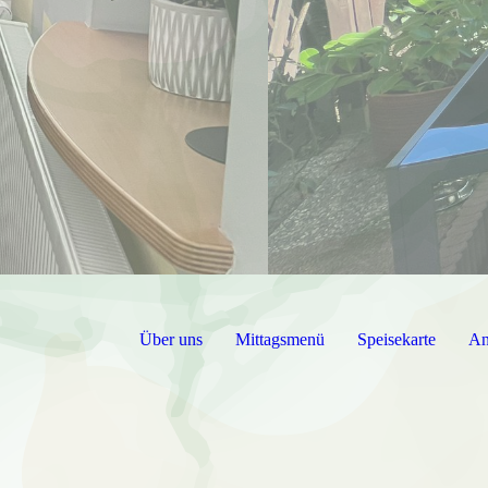
Über uns
Mittagsmenü
Speisekarte
An